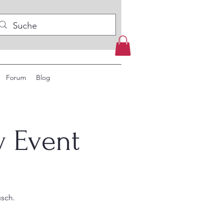
Forum
Blog
y Event
usch.