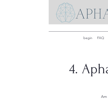
begin
FAQ
4. Aph
Am 2