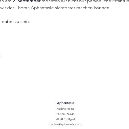
en am 
2. September
 möchten wir nicht nur persönliche Erfahru
wir das Thema Aphantasie sichtbarer machen können.
 dabei zu sein.
t
Aphantasia
Nadine Heine
PO Box 50446
70334 Stuttgart
nadine@aphantasie.com