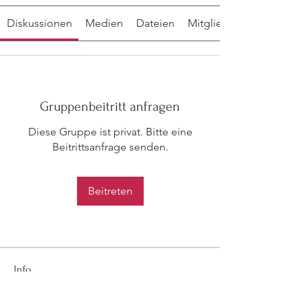
Diskussionen
Medien
Dateien
Mitglieder
Gruppenbeitritt anfragen
Diese Gruppe ist privat. Bitte eine
Beitrittsanfrage senden.
Beitreten
Info
Hier erhalten Mitglieder Antworten und
können das eigene Wis
...