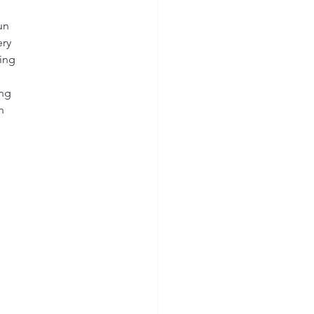
un 
ry 
ing 
 
ng 
n 