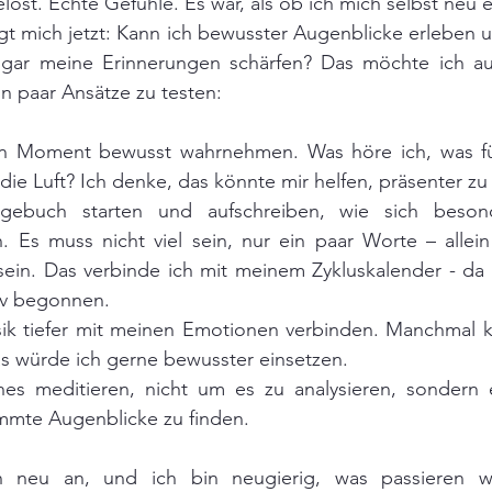
öst. Echte Gefühle. Es war, als ob ich mich selbst neu 
gt mich jetzt: Kann ich bewusster Augenblicke erleben 
sogar meine Erinnerungen schärfen? Das möchte ich aus
in paar Ansätze zu testen:
n Moment bewusst wahrnehmen. Was höre ich, was füh
 die Luft? Ich denke, das könnte mir helfen, präsenter zu 
agebuch starten und aufschreiben, wie sich beso
. Es muss nicht viel sein, nur ein paar Worte – allein
sein. Das verbinde ich mit meinem Zykluskalender - da
tiv begonnen.
k tiefer mit meinen Emotionen verbinden. Manchmal ka
das würde ich gerne bewusster einsetzen.
es meditieren, nicht um es zu analysieren, sondern e
immte Augenblicke zu finden.
ch neu an, und ich bin neugierig, was passieren wi