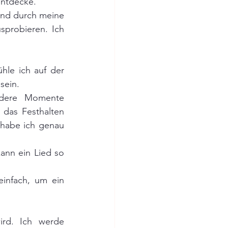
entdecke.
und durch meine 
probieren. Ich 
le ich auf der 
sein.
ndere Momente 
 das Festhalten 
 habe ich genau 
nn ein Lied so 
infach, um ein 
rd. Ich werde 