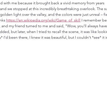
ed with me because it brought back a vivid memory from years 
, and we stopped at this incredibly breathtaking overlook. The s
golden light over the valley, and the colors were just unreal – fie
nks 
https://en.wikipedia.org/wiki/Game_of_skill
 I remember be
ll, and my friend turned to me and said, "Wow, you'll always have
ded, but later, when I tried to recall the scene, it was like looki
I'd been there, I knew it was beautiful, but I couldn't *see* it i