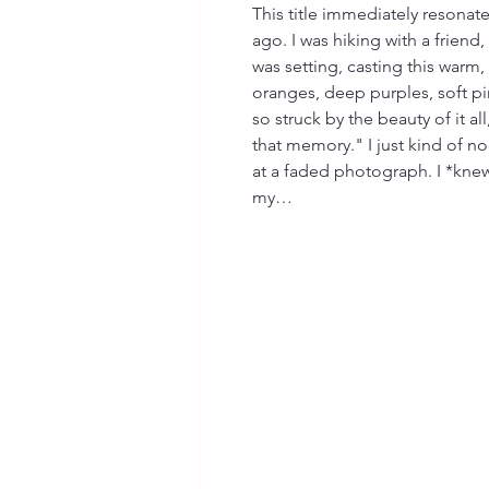
This title immediately resonat
ago. I was hiking with a friend
was setting, casting this warm, 
oranges, deep purples, soft pi
so struck by the beauty of it a
that memory." I just kind of nod
at a faded photograph. I *knew* 
my…